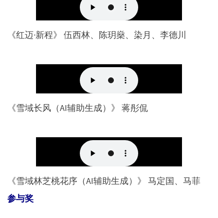
《红迈·新程》 伍西林、陈玥燊、染月、李德川
《雪域长风（AI辅助生成）》 蒋彤侃
《雪域林芝桃花序（AI辅助生成）》 马定国、马菲
参与奖