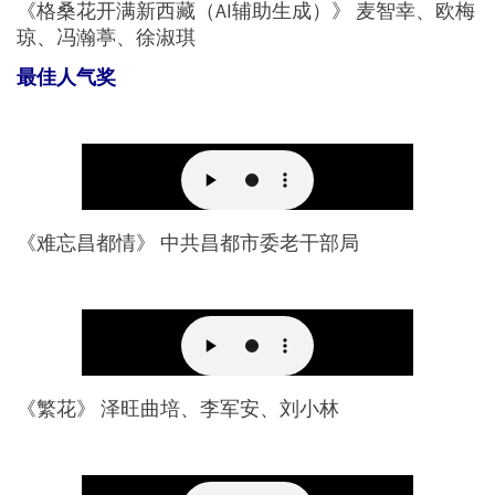
《格桑花开满新西藏（AI辅助生成）》 麦智幸、欧梅
琼、冯瀚葶、徐淑琪
最佳人气奖
《难忘昌都情》 中共昌都市委老干部局
《繁花》 泽旺曲培、李军安、刘小林