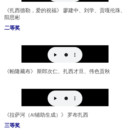
《扎西德勒，爱的祝福》 廖建中、刘学、贡嘎伦珠、
阳思彬
二等奖
《帕隆藏布》 斯郎次仁、扎西才旦、伟色贡秋
《拉萨河（AI辅助生成）》 罗布扎西
三等奖