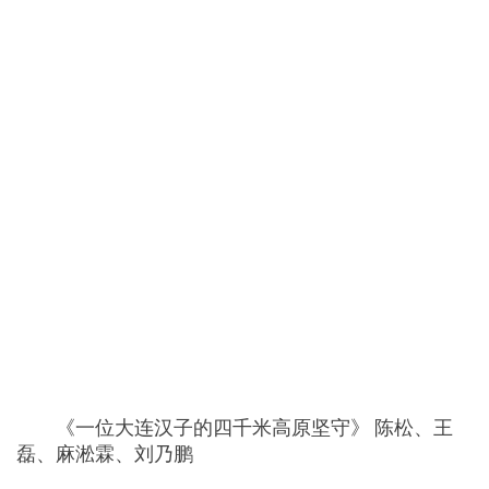
《一位大连汉子的四千米高原坚守》 陈松、王
磊、麻淞霖、刘乃鹏