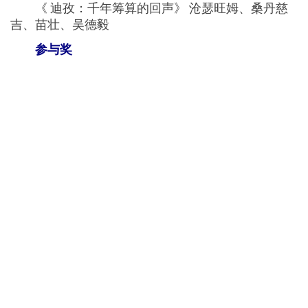
《 迪孜：千年筹算的回声》 沧瑟旺姆、桑丹慈
吉、苗壮、吴德毅
参与奖