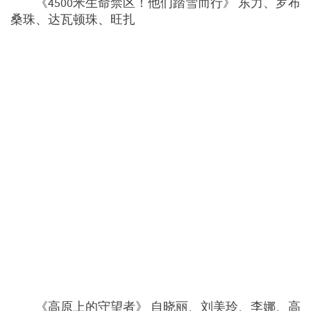
《4500米生命禁区！他们踏雪而行》 东力、罗布
桑珠、达瓦顿珠、旺扎
《高原上的守望者》 自晓丽、刘美玲、李娜、高