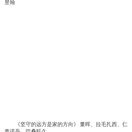
昱翰
《坚守的远方是家的方向》 董晖、拉毛扎西、仁
青诺吾、巴桑旺久