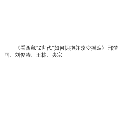
《看西藏“Z世代”如何拥抱并改变摇滚》 邢梦
雨、刘俊涛、王栋、央宗