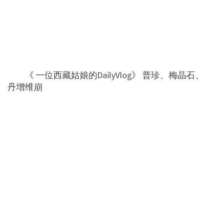
《 一位西藏姑娘的DailyVlog》 普珍、梅晶石、
丹增维崩