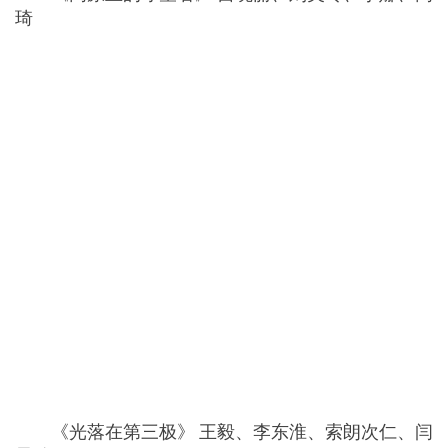
琦
《光落在第三极》 王毅、李东淮、索朗次仁、闫