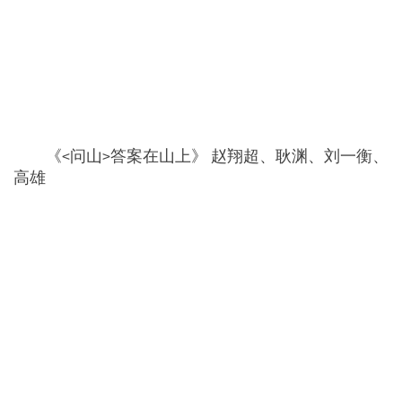
《<问山>答案在山上》 赵翔超、耿渊、刘一衡、
高雄