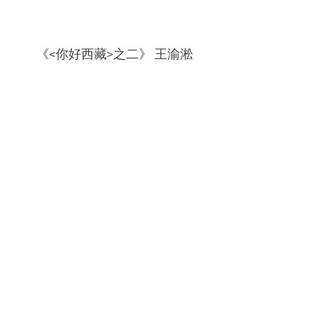
《<你好西藏>之二》 王渝淞