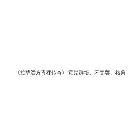
《拉萨远方青稞传奇》 贡觉群培、宋春蓉、格桑